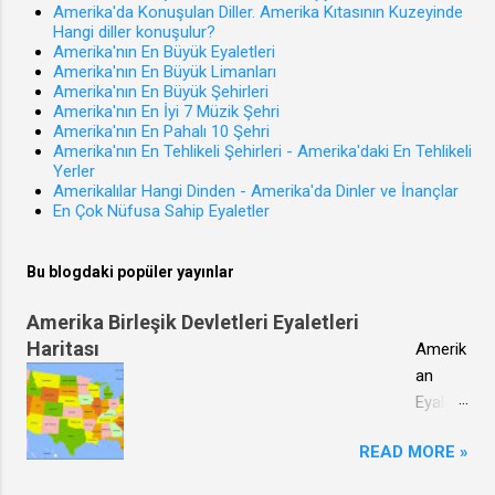
Amerika'da Konuşulan Diller. Amerika Kıtasının Kuzeyinde
Sürücü
Hangi diller konuşulur?
belgesi
Amerika'nın En Büyük Eyaletleri
Amerika'nın En Büyük Limanları
ne
Amerika'nın En Büyük Şehirleri
sahip
Amerika'nın En İyi 7 Müzik Şehri
olmak,
Amerika'nın En Pahalı 10 Şehri
Amerika'nın En Tehlikeli Şehirleri - Amerika'daki En Tehlikeli
Görevi
Yerler
n
Amerikalılar Hangi Dinden - Amerika'da Dinler ve İnançlar
gerekti
En Çok Nüfusa Sahip Eyaletler
rdiği
temsil
Bu blogdaki popüler yayınlar
nitelikle
rine
Amerika Birleşik Devletleri Eyaletleri
sahip
Haritası
Amerik
olmak,
an
Ağır
Eyaletl
hapis
eri Hari
veya 6
READ MORE »
tası Bu
aydan
haritad