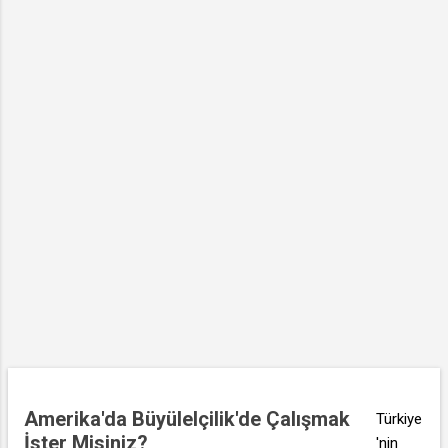
a
r
Amerika'da Büyülelçilik'de Çalışmak
Türkiye
İster Misiniz?
'nin