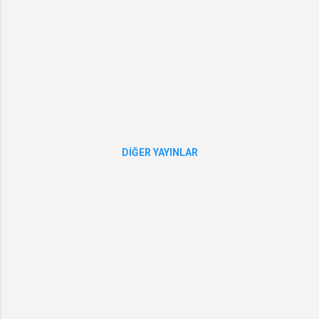
gton
Büyüke
lçiliği
Ticaret
Müşavi
rliği’ne
sınavla
bir
adet
DIĞER YAYINLAR
Sözleş
meli
Uzman
person
el
alınaca
ktır.
ADAYL
ARDA
ARAN