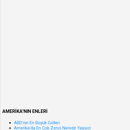
Görev
yapılan
ülkenin
vatand
aşlığın
a veya
oturma
ya da
çalışm
a
iznine
sahip
olmak,
Kamu
hakları
ndan
AMERİKA'NIN ENLERİ
yoksun
bulunm
ABD'nin En Büyük Gölleri
Amerika'da En Çok Zenci Nerede Yaşıyor
amak,