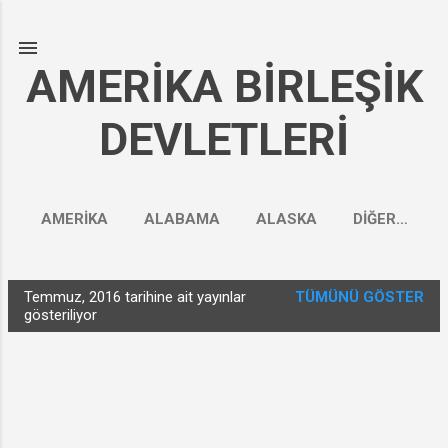
Ana içeriğe atla
AMERİKA BİRLEŞİK
DEVLETLERİ
AMERİKA
ALABAMA
ALASKA
DIĞER…
Temmuz, 2016 tarihine ait yayınlar
TÜMÜNÜ GÖSTER
K
gösteriliyor
a
y
ı
t
l