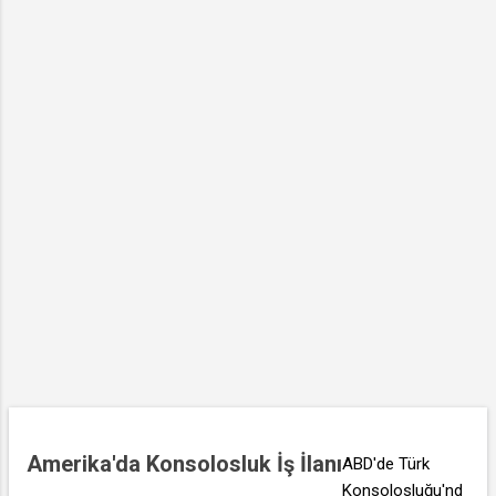
a
r
Amerika'da Konsolosluk İş İlanı
ABD'de Türk
Konsolosluğu'nd