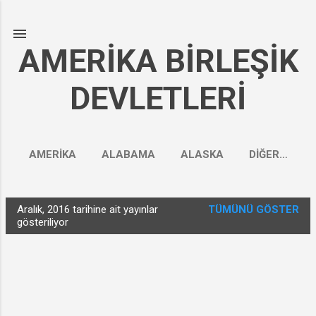
Ana içeriğe atla
AMERİKA BİRLEŞİK
DEVLETLERİ
AMERİKA
ALABAMA
ALASKA
DIĞER…
Aralık, 2016 tarihine ait yayınlar
TÜMÜNÜ GÖSTER
K
gösteriliyor
a
y
ı
t
l