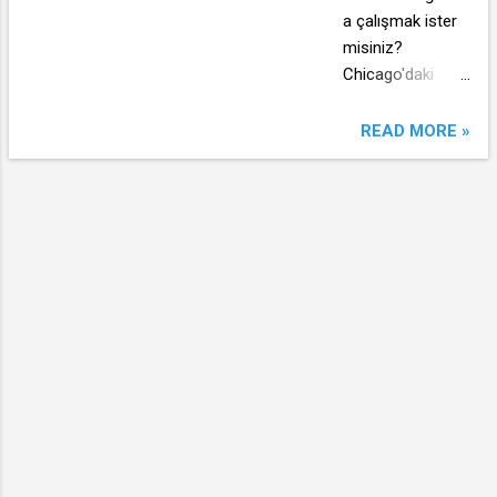
a çalışmak ister
misiniz?
Chicago'daki
Türkiye
Başkonsolosluğu
READ MORE »
personel alımı
hakkında bilgiler.
Sözleşmeli
Sekreter
pozisyonuna
sınavla Türk
uyruklu bir
personel
alınacak.
ADAYLARDA
ARANAN
NİTELİKLER 1.
Türkiye