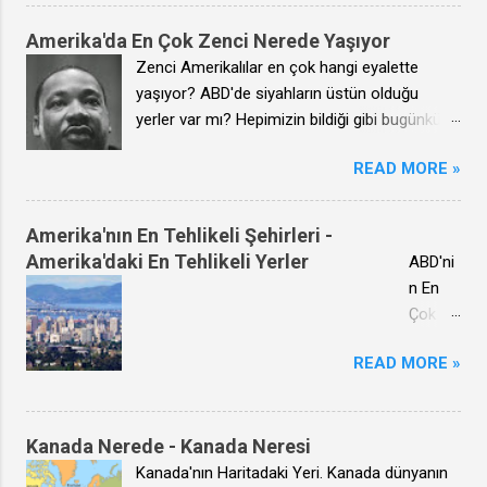
a
ABD'yi
Amerika'da En Çok Zenci Nerede Yaşıyor
oluştur
Zenci Amerikalılar en çok hangi eyalette
an
yaşıyor? ABD'de siyahların üstün olduğu
Eyaletl
yerler var mı? Hepimizin bildiği gibi bugünkü
erin
Amerika Birleşik Devletleri denen yere ilk siyah
READ MORE »
nereler
insanlar Afrika'dan köle olarak getirilmişlerdi.
de
Bunların çok az bir kısmı kölelik kaldırıldıktan
oldukla
sonra doğdukları topraklara, Kara Kıtaya geri
Amerika'nın En Tehlikeli Şehirleri -
rını
döndüler. Dönmeyenlerin yeni yurdu ise artık
Amerika'daki En Tehlikeli Yerler
ABD'ni
görebili
Okyanusun öte tarafıydı. Afrikalı köleler
n En
rsiniz.
çoğunlukla geniş tarım arazilerinde
Çok
Eyaletl
çalıştırılıyordu. Bunlar genellikle bugünkü
Suç
erin
güney eyaletlerinde yoğunlaşmıştı. Aradan
READ MORE »
İşlenen
yerleri
neredeyse iki asır geçmesine rağmen değişen
Şehirle
ve
bir sey olmadı. Daha sonraki dönemlerde, yani
ri
adları
modern zamanlarda da bir çok defa
İnsanla
Kanada Nerede - Kanada Neresi
açıkça
Afrika'dan büyük göçler olduysa da,
rın gelir
Kanada'nın Haritadaki Yeri. Kanada dünyanın
belirtil
günümüzde de en çok siyahi, yani zenci