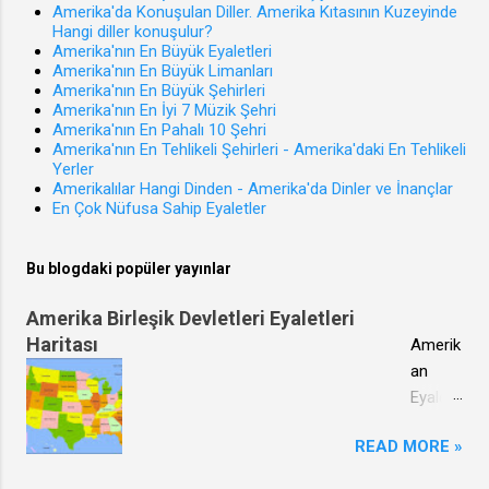
Amerika'da Konuşulan Diller. Amerika Kıtasının Kuzeyinde
Hangi diller konuşulur?
Amerika'nın En Büyük Eyaletleri
Amerika'nın En Büyük Limanları
Amerika'nın En Büyük Şehirleri
Amerika'nın En İyi 7 Müzik Şehri
Amerika'nın En Pahalı 10 Şehri
Amerika'nın En Tehlikeli Şehirleri - Amerika'daki En Tehlikeli
Yerler
Amerikalılar Hangi Dinden - Amerika'da Dinler ve İnançlar
En Çok Nüfusa Sahip Eyaletler
Bu blogdaki popüler yayınlar
Amerika Birleşik Devletleri Eyaletleri
Haritası
Amerik
an
Eyaletl
eri Hari
READ MORE »
tası Bu
haritad