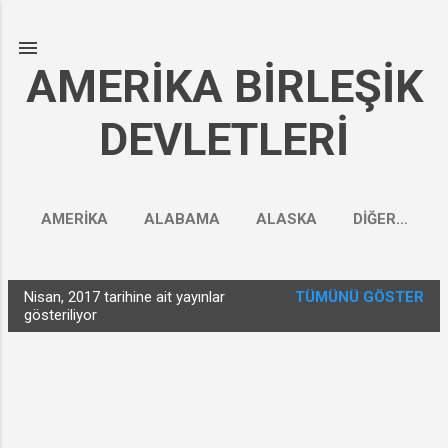
Ana içeriğe atla
AMERİKA BİRLEŞİK
DEVLETLERİ
AMERİKA
ALABAMA
ALASKA
DIĞER…
Nisan, 2017 tarihine ait yayınlar
TÜMÜNÜ GÖSTER
K
gösteriliyor
a
y
ı
t
l