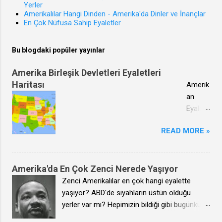
Yerler
s
iklim
Amerikalılar Hangi Dinden - Amerika'da Dinler ve İnançlar
e
koşulla
En Çok Nüfusa Sahip Eyaletler
b
rında
e
görev
Bu blogdaki popüler yayınlar
p
yapma
o
ya
Amerika Birleşik Devletleri Eyaletleri
l
engel
Haritası
Amerik
d
durum
an
u
u
Eyaletl
g
bulunm
eri Hari
u
adığını
READ MORE »
tası Bu
g
sağlık
haritad
i
kurulu
a
b
raporu
ABD'yi
Amerika'da En Çok Zenci Nerede Yaşıyor
i
ile
oluştur
Zenci Amerikalılar en çok hangi eyalette
a
belgele
an
yaşıyor? ABD'de siyahların üstün olduğu
y
mek
Eyaletl
yerler var mı? Hepimizin bildiği gibi bugünkü
n
(Sağlık
erin
Amerika Birleşik Devletleri denen yere ilk siyah