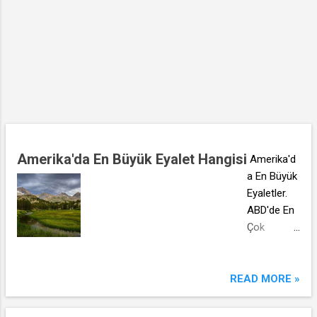
a
b
i
l
e
c
e
ğ
i
n
Amerika'da En Büyük Eyalet Hangisi
Amerika'd
i
a En Büyük
z
Eyaletler.
e
ABD'de En
y
Çok
a
Toprağa
l
Sahip
e
Eyaletler
READ MORE »
t
Hangileri
l
Amerika