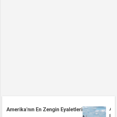
a
r
Amerika'nın En Zengin Eyaletleri
A
B