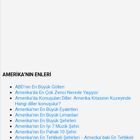
k
cezası
l
ndan
i
hüküml
l
ü
i
bulunm
k
amak,
l
6.
a
Erkekle
r
r için
o
askerli
AMERİKA'NIN ENLERİ
l
ğini
u
yapmış
ABD'nin En Büyük Gölleri
Amerika'da En Çok Zenci Nerede Yaşıyor
ş
olmak
Amerika'da Konuşulan Diller. Amerika Kıtasının Kuzeyinde
m
veya
Hangi diller konuşulur?
a
yapmış
Amerika'nın En Büyük Eyaletleri
Amerika'nın En Büyük Limanları
s
sayılm
Amerika'nın En Büyük Şehirleri
ı
ak, 7.
Amerika'nın En İyi 7 Müzik Şehri
n
Her
Amerika'nın En Pahalı 10 Şehri
Amerika'nın En Tehlikeli Şehirleri - Amerika'daki En Tehlikeli
a
türlü