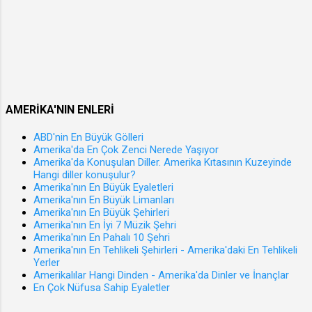
nasıl
ar bu
ulaşılır
numar
?
ayı şart
Eleman
koşma
arayanl
dan da
ar
yabanc
yerler
AMERİKA'NIN ENLERİ
ıları
nasıl
kabul
bulunur
ABD'nin En Büyük Gölleri
ediyorl
Amerika'da En Çok Zenci Nerede Yaşıyor
? İş
Amerika'da Konuşulan Diller. Amerika Kıtasının Kuzeyinde
ar. Bu
verenle
Hangi diller konuşulur?
tamam
re nasıl
Amerika'nın En Büyük Eyaletleri
en
Amerika'nın En Büyük Limanları
ulaşılır
Amerika'nın En Büyük Şehirleri
bankad
?
Amerika'nın En İyi 7 Müzik Şehri
an
Burada
Amerika'nın En Pahalı 10 Şehri
bankay
Amerika'nın En Tehlikeli Şehirleri - Amerika'daki En Tehlikeli
Los
Yerler
a
Angele
Amerikalılar Hangi Dinden - Amerika'da Dinler ve İnançlar
degişe
s , San
En Çok Nüfusa Sahip Eyaletler
n bir
Fransis