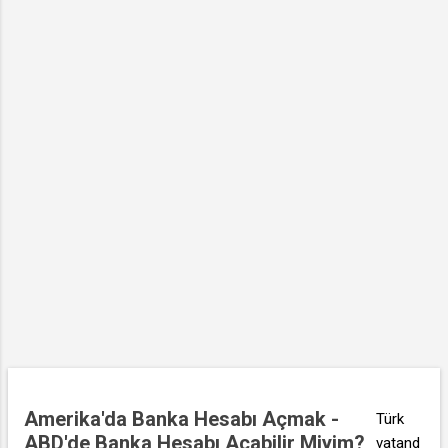
a
r
Amerika'da Banka Hesabı Açmak -
Türk
ABD'de Banka Hesabı Açabilir Miyim?
vatand