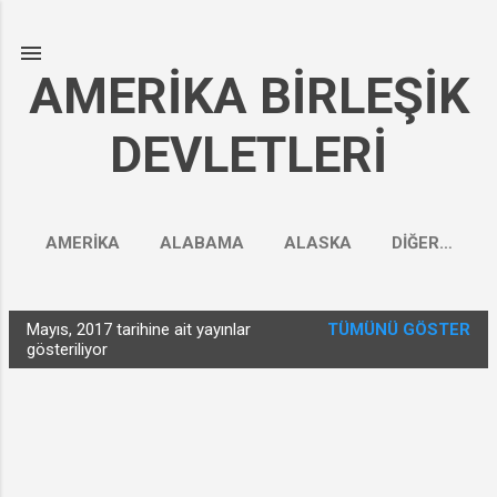
Ana içeriğe atla
AMERİKA BİRLEŞİK
DEVLETLERİ
AMERİKA
ALABAMA
ALASKA
DIĞER…
Mayıs, 2017 tarihine ait yayınlar
TÜMÜNÜ GÖSTER
K
gösteriliyor
a
y
ı
t
l