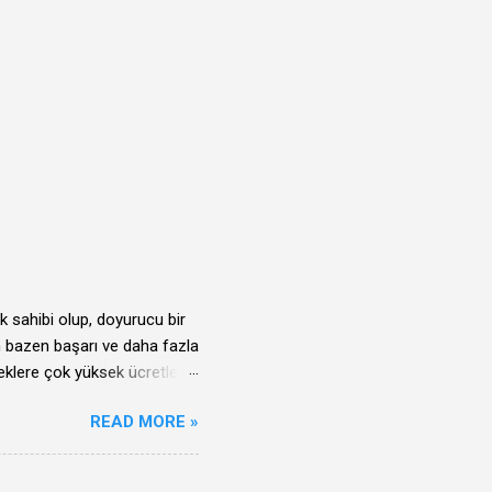
k sahibi olup, doyurucu bir
in bazen başarı ve daha fazla
leklere çok yüksek ücretler
rleşik Devletleri sunduğu
READ MORE »
 olan bu yeni dünyaya gitme
apabilecek misiniz? En
ız takdirde hayallerinizinde