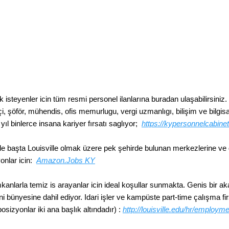
 isteyenler icin tüm resmi personel ilanlarına buradan ulaşabilirsiniz
i, şöför, mühendis, ofis memurlugu, vergi uzmanlıgı, bilişim ve bilgisayar
ıl binlerce insana kariyer fırsatı saglıyor;
https://kypersonnelcabin
başta Louisville olmak üzere pek şehirde bulunan merkezlerine ve de
onlar icin:
Amazon.Jobs KY
 imkanlarla temiz is arayanlar icin ideal koşullar sunmakta. Genis bir
ni bünyesine dahil ediyor. Idari işler ve kampüste part-time çalışma fir
osizyonlar iki ana başlık altındadır) :
http://louisville.edu/hr/employm