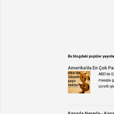
Bu blogdaki popüler yayınl
Amerika'da En Çok Pa
ABD'de En
maaşla gü
ücretli i
ödenen ül
imkanlar 
imkanı bu
Yüksek Üc
Kanada Nerede - Kana