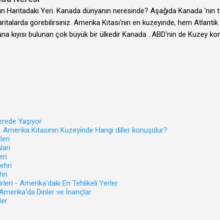
çok paralar kazandırabileceği bir yerdir Amerika. Fakat binlerce farklı 
ın Haritadaki Yeri. Kanada dünyanın neresinde? Aşağıda Kanada 'nın
r ki, bu alanda ne iş yaparsanız yapın maaşlar oldukça yüksektir. Çoğ
aritalarda görebilirsiniz. Amerika Kıtası'nın en kuzeyinde, hem Atlan
ktörü. Amerika d...
a kıyısı bulunan çok büyük bir ülkedir Kanada . ABD'nin de Kuzey k
ı renkli yer
erede Yaşıyor
. Amerika Kıtasının Kuzeyinde Hangi diller konuşulur?
leri
ları
eri
ehri
hri
rleri - Amerika'daki En Tehlikeli Yerler
Amerika'da Dinler ve İnançlar
ler