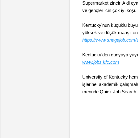
Supermarket zinciri Aldi e
ve gençler icin çok iyi koşu
Kentucky'nun küçüklü büyüklü
yüksek ve düşük maaşlı oneml
https://www.snagajob.com/s
Kentucky'den dunyaya yayılm
www.jobs.kfc.com
University of Kentucky hem 
işlerine, akademik çalışmala
menüde Quick Job Search başl