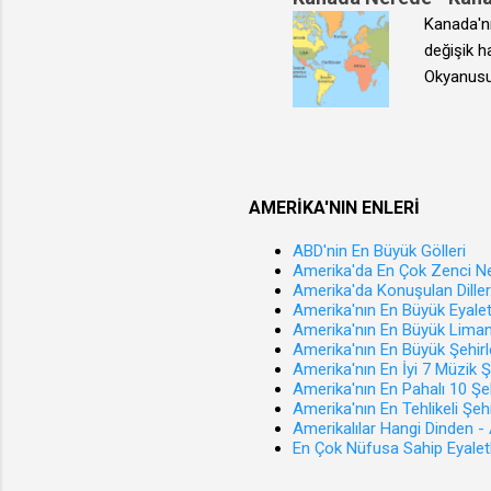
ötesinde 
Kanada'n
tanesi va
değişik h
Sağlık se
Okyanusun
yazan sar
AMERİKA'NIN ENLERİ
ABD'nin En Büyük Gölleri
Amerika'da En Çok Zenci N
Amerika'da Konuşulan Diller
Amerika'nın En Büyük Eyalet
Amerika'nın En Büyük Liman
Amerika'nın En Büyük Şehirl
Amerika'nın En İyi 7 Müzik Ş
Amerika'nın En Pahalı 10 Şe
Amerika'nın En Tehlikeli Şehi
Amerikalılar Hangi Dinden - 
En Çok Nüfusa Sahip Eyalet