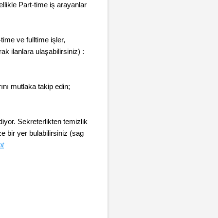
ikle Part-time iş arayanlar
ime ve fulltime işler,
 ilanlara ulaşabilirsiniz) :
ını mutlaka takip edin;
or. Sekreterlikten temizlik
 bir yer bulabilirsiniz (sag
nt