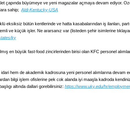
yalet çapında büyümeye ve yeni magazalar açmaya devam ediyor. Ozell
llara sahip;
Aldi-Kentucky-USA
 eksiksiz bütün kentlerinde ve hatta kasabalarından iş ilanları, part-t
i ve küçük işler. Ne ararsanız var (listeden şehir isimlerine tıklayarak
tates/ky
ış en büyük fast-food zincirlerinden birisi olan KFC personel alımlar
idari hem de akademik kadrosuna yeni personel alımlarına devam ediy
rdan bilgi işlem ofislerine pek cok alanda iyi maaşla kadroda kendinize
ıgı altında dallari gorebilirsiniz:
https://www.uky.edu/hr/employme