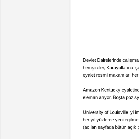
Devlet Dairelerinde calışmak
hemşireler, Karayollarına işç
eyalet resmi makamları her y
Amazon Kentucky eyaletinde 
eleman arıyor. Boşta pozisy
University of Louisville iyi
her yıl yüzlerce yeni egitme
(acılan sayfada bütün açık p