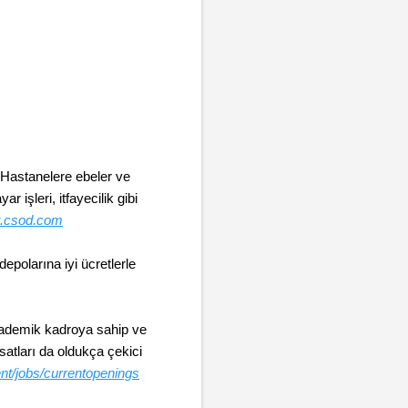
. Hastanelere ebeler ve
 işleri, itfayecilik gibi
et.csod.com
polarına iyi ücretlerle
 akademik kadroya sahip ve
satları da oldukça çekici
ent/jobs/currentopenings