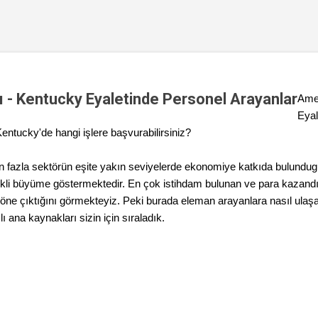
rı - Kentucky Eyaletinde Personel Arayanlar
Amer
Eyal
. Kentucky'de hangi işlere başvurabilirsiniz?
n fazla sektörün eşite yakın seviyelerde ekonomiye katkıda bulundug
rekli büyüme göstermektedir. En çok istihdam bulunan ve para kazandı
n öne çıktığını görmekteyiz. Peki burada eleman arayanlara nasıl ula
şlı ana kaynakları sizin için sıraladık.