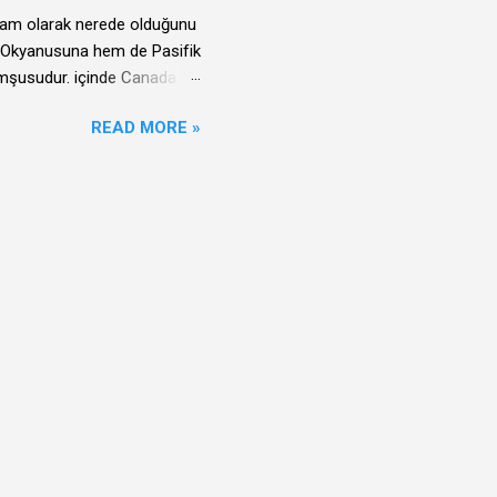
iş sektörünün içinde bir
 tam olarak nerede olduğunu
unuz tahmin etmişsinizdir;
tik Okyanusuna hem de Pasifik
omşusudur. içinde Canada
READ MORE »