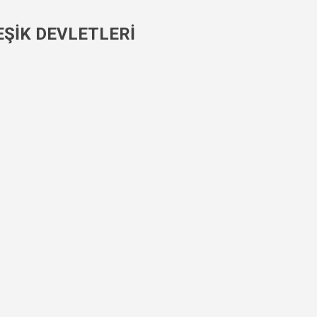
Ana içeriğe atla
EŞİK DEVLETLERİ